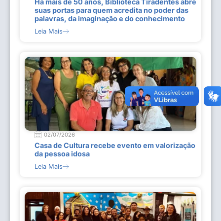
Há mais de 50 anos, Biblioteca Tiradentes abre
suas portas para quem acredita no poder das
palavras, da imaginação e do conhecimento
Leia Mais
02/07/2026
Casa de Cultura recebe evento em valorização
da pessoa idosa
Leia Mais