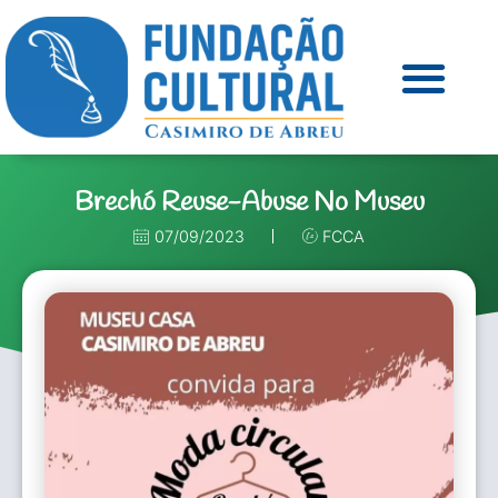
Brechó Reuse-Abuse No Museu
07/09/2023
FCCA