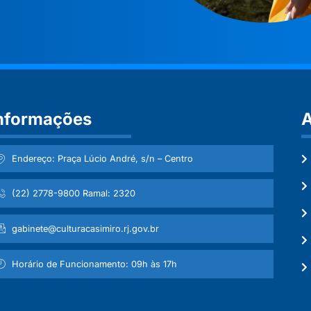
nformações
A
Endereço: Praça Lúcio André, s/n – Centro
(22) 2778-9800 Ramal: 2320
gabinete@culturacasimiro.rj.gov.br
Horário de Funcionamento: 09h às 17h