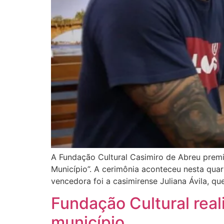
A Fundação Cultural Casimiro de Abreu premio
Município”. A cerimônia aconteceu nesta quar
vencedora foi a casimirense Juliana Ávila, qu
Fundação Cultural rea
município