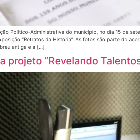
 Político-Administrativa do município, no dia 15 de sete
osição “Retratos da História”. As fotos são parte do ace
reu antiga e a […]
ia projeto “Revelando Talento