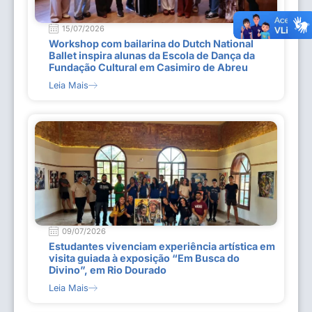
15/07/2026
Workshop com bailarina do Dutch National
Ballet inspira alunas da Escola de Dança da
Fundação Cultural em Casimiro de Abreu
Leia Mais
09/07/2026
Estudantes vivenciam experiência artística em
visita guiada à exposição “Em Busca do
Divino”, em Rio Dourado
Leia Mais