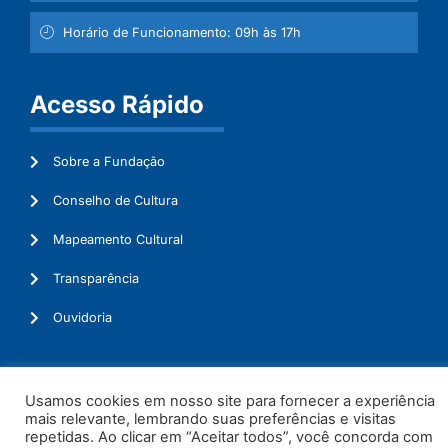
Horário de Funcionamento: 09h às 17h
Acesso Rápido
Sobre a Fundação
Conselho de Cultura
Mapeamento Cultural
Transparência
Ouvidoria
Usamos cookies em nosso site para fornecer a experiência
© 2026. Todos os Direitos Reservados.
mais relevante, lembrando suas preferências e visitas
repetidas. Ao clicar em “Aceitar todos”, você concorda com