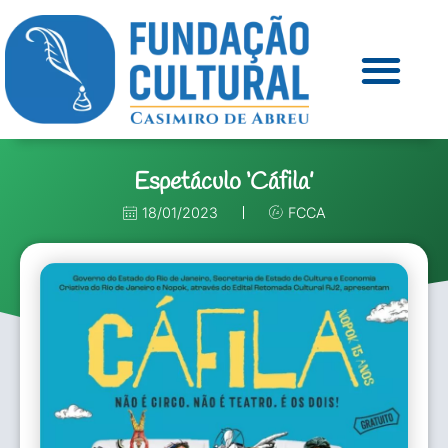
Espetáculo ‘Cáfila’
18/01/2023
FCCA