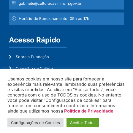
gabinete@culturacasimiro.rj.gov.br
Horário de Funcionamento: 09h às 17h
Acesso Rápido
Sobre a Fundação
Conselho de Cultura
Usamos cookies em nosso site para fornecer a
Mapeamento Cultural
experiência mais relevante, lembrando suas preferências
e visitas repetidas. Ao clicar em “Aceitar todos”, você
Transparência
concorda com o uso de TODOS os cookies. No entanto,
você pode visitar "Configurações de cookies" para
Ouvidoria
fornecer um consentimento controlado. Informamos
ainda que utilizamos nossa
Política de Privacidade
.
Configurações de Cookies
Aceitar Todos
© 2026. Todos os Direitos Reservados.