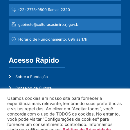
(22) 2778-9800 Ramal: 2320
gabinete@culturacasimiro.rj.gov.br
Horário de Funcionamento: 09h às 17h
Acesso Rápido
Sobre a Fundação
Conselho de Cultura
Usamos cookies em nosso site para fornecer a
Mapeamento Cultural
experiência mais relevante, lembrando suas preferências
e visitas repetidas. Ao clicar em “Aceitar todos”, você
Transparência
concorda com o uso de TODOS os cookies. No entanto,
você pode visitar "Configurações de cookies" para
Ouvidoria
fornecer um consentimento controlado. Informamos
ainda que utilizamos nossa
Política de Privacidade
.