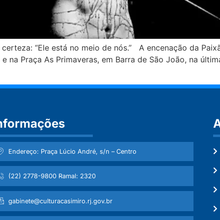
certeza: “Ele está no meio de nós.” A encenação da Paixã
 e na Praça As Primaveras, em Barra de São João, na últim
nformações
A
Endereço: Praça Lúcio André, s/n – Centro
(22) 2778-9800 Ramal: 2320
gabinete@culturacasimiro.rj.gov.br