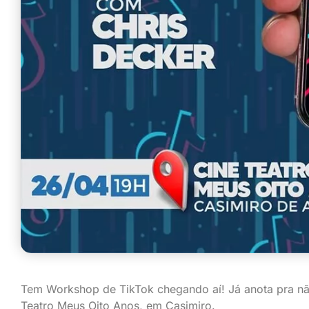
Tem Workshop de TikTok chegando aí! Já anota pra não 
Teatro Meus Oito Anos, em Casimiro.