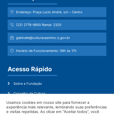
Endereço: Praça Lúcio André, s/n – Centro
(22) 2778-9800 Ramal: 2320
gabinete@culturacasimiro.rj.gov.br
Horário de Funcionamento: 09h às 17h
Acesso Rápido
Sobre a Fundação
Conselho de Cultura
Usamos cookies em nosso site para fornecer a
Mapeamento Cultural
experiência mais relevante, lembrando suas preferências
e visitas repetidas. Ao clicar em “Aceitar todos”, você
Transparência