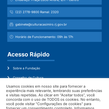
(22) 2778-9800 Ramal: 2320
gabinete@culturacasimiro.rj.gov.br
Horário de Funcionamento: 09h às 17h
Acesso Rápido
Sobre a Fundação
Conselho de Cultura
Usamos cookies em nosso site para fornecer a
Mapeamento Cultural
experiência mais relevante, lembrando suas preferências
e visitas repetidas. Ao clicar em “Aceitar todos”, você
Transparência
concorda com o uso de TODOS os cookies. No entanto,
você pode visitar "Configurações de cookies" para
Ouvidoria
fornecer um consentimento controlado. Informamos