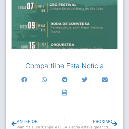
Compartilhe Esta Notícia
ANTERIOR
PRÓXIMO
Vem mais um ‘Canjas e Caldos’ aí!
A alegria esteve garantida no fim de semana na Festa de Rio Dourado