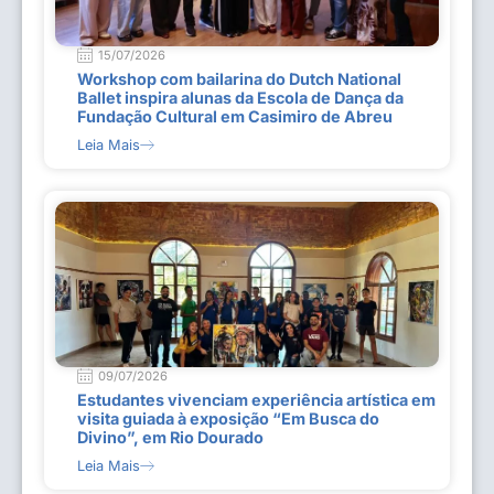
15/07/2026
Workshop com bailarina do Dutch National
Ballet inspira alunas da Escola de Dança da
Fundação Cultural em Casimiro de Abreu
Leia Mais
09/07/2026
Estudantes vivenciam experiência artística em
visita guiada à exposição “Em Busca do
Divino”, em Rio Dourado
Leia Mais