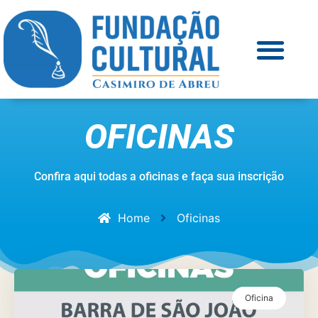
OFICINAS
Confira aqui todas a oficinas e faça sua inscrição
Home
Oficinas
Oficina