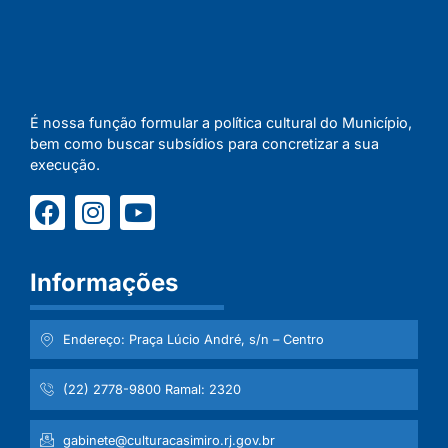
É nossa função formular a política cultural do Município,
bem como buscar subsídios para concretizar a sua
execução.
Informações
Endereço: Praça Lúcio André, s/n – Centro
(22) 2778-9800 Ramal: 2320
gabinete@culturacasimiro.rj.gov.br