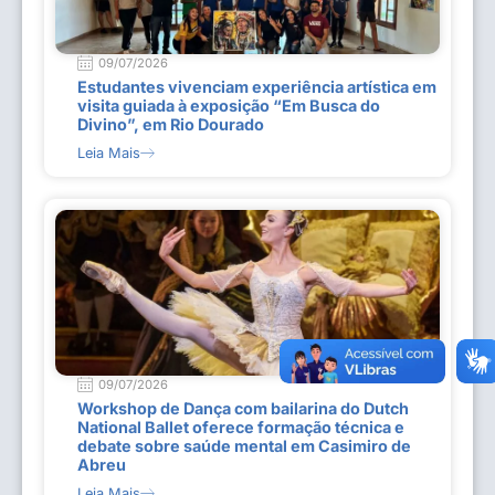
09/07/2026
Estudantes vivenciam experiência artística em
visita guiada à exposição “Em Busca do
Divino”, em Rio Dourado
Leia Mais
09/07/2026
Workshop de Dança com bailarina do Dutch
National Ballet oferece formação técnica e
debate sobre saúde mental em Casimiro de
Abreu
Leia Mais