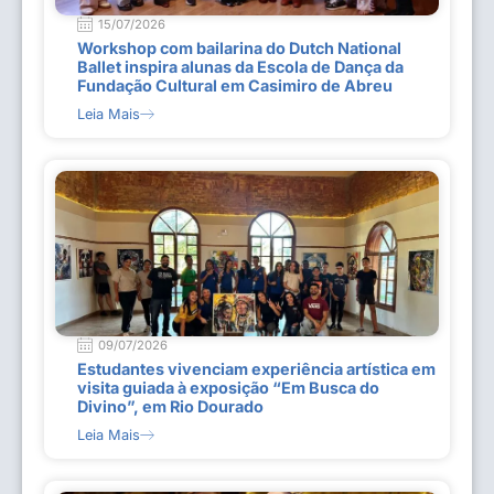
15/07/2026
Workshop com bailarina do Dutch National
Ballet inspira alunas da Escola de Dança da
Fundação Cultural em Casimiro de Abreu
Leia Mais
09/07/2026
Estudantes vivenciam experiência artística em
visita guiada à exposição “Em Busca do
Divino”, em Rio Dourado
Leia Mais