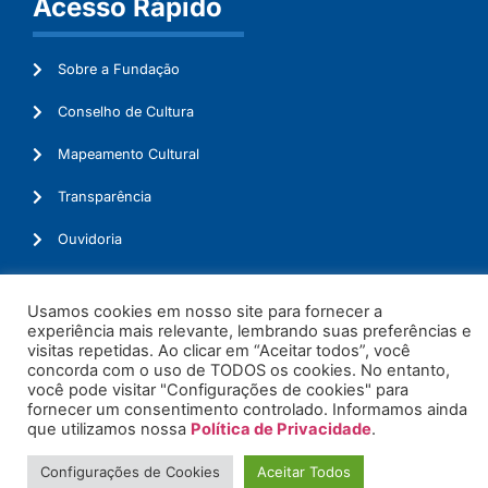
Acesso Rápido
Sobre a Fundação
Conselho de Cultura
Mapeamento Cultural
Transparência
Ouvidoria
Usamos cookies em nosso site para fornecer a
experiência mais relevante, lembrando suas preferências e
© 2026. Todos os Direitos Reservados.
visitas repetidas. Ao clicar em “Aceitar todos”, você
concorda com o uso de TODOS os cookies. No entanto,
você pode visitar "Configurações de cookies" para
fornecer um consentimento controlado. Informamos ainda
que utilizamos nossa
Política de Privacidade
.
Configurações de Cookies
Aceitar Todos