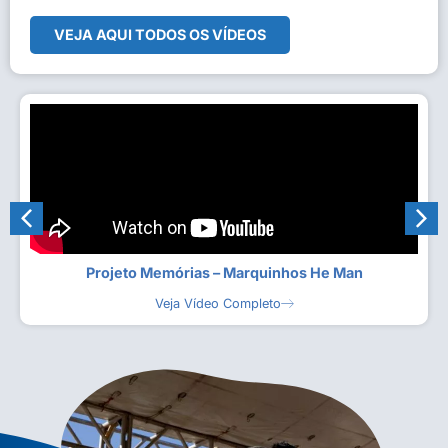
VEJA AQUI TODOS OS VÍDEOS
Projeto Memórias – Marquinhos He Man
Veja Vídeo Completo