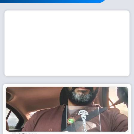
Workshop com bailarina do Dutch National Ballet
inspira alunas da Escola de Dança da Fundação
Cultural em Casimiro de Abreu
15 de julho de 2026
Leia Mais