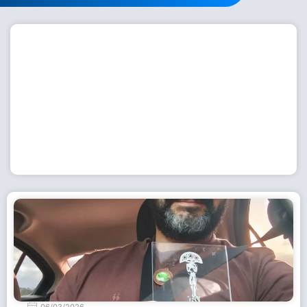
Workshop com bailarina do Dutch National Ballet
inspira alunas da Escola de Dança da Fundação
Cultural em Casimiro de Abreu
15 de julho de 2026
Leia Mais