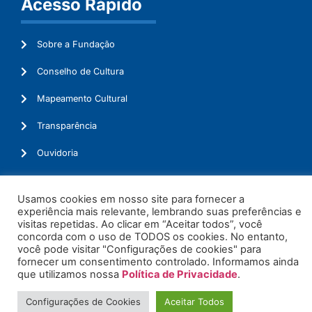
Acesso Rápido
Sobre a Fundação
Conselho de Cultura
Mapeamento Cultural
Transparência
Ouvidoria
Usamos cookies em nosso site para fornecer a
experiência mais relevante, lembrando suas preferências e
© 2026. Todos os Direitos Reservados.
visitas repetidas. Ao clicar em “Aceitar todos”, você
concorda com o uso de TODOS os cookies. No entanto,
você pode visitar "Configurações de cookies" para
fornecer um consentimento controlado. Informamos ainda
que utilizamos nossa
Política de Privacidade
.
Configurações de Cookies
Aceitar Todos