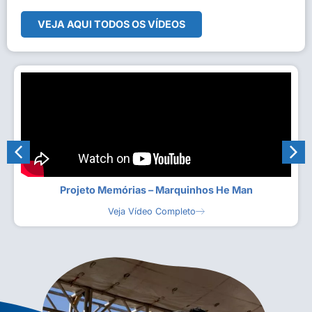
VEJA AQUI TODOS OS VÍDEOS
Projeto Memórias – Marquinhos He Man
Veja Vídeo Completo