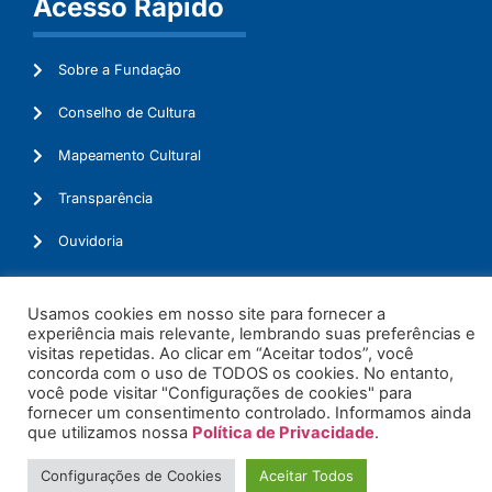
Acesso Rápido
Sobre a Fundação
Conselho de Cultura
Mapeamento Cultural
Transparência
Ouvidoria
Usamos cookies em nosso site para fornecer a
experiência mais relevante, lembrando suas preferências e
© 2026. Todos os Direitos Reservados.
visitas repetidas. Ao clicar em “Aceitar todos”, você
concorda com o uso de TODOS os cookies. No entanto,
você pode visitar "Configurações de cookies" para
fornecer um consentimento controlado. Informamos ainda
que utilizamos nossa
Política de Privacidade
.
Configurações de Cookies
Aceitar Todos