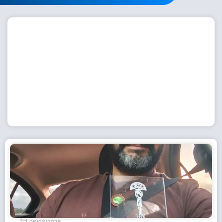
Workshop com bailarina do Dutch National Ballet
inspira alunas da Escola de Dança da Fundação
Cultural em Casimiro de Abreu
15 de julho de 2026
Leia Mais