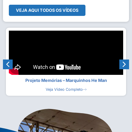
VEJA AQUI TODOS OS VÍDEOS
Projeto Memórias – Marquinhos He Man
Veja Vídeo Completo