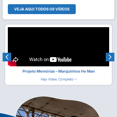
VEJA AQUI TODOS OS VÍDEOS
Projeto Memórias – Marquinhos He Man
Veja Vídeo Completo