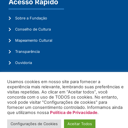
Acesso Rápido
Sobre a Fundação
Conselho de Cultura
Mapeamento Cultural
Transparência
Ouvidoria
Usamos cookies em nosso site para fornecer a
experiência mais relevante, lembrando suas preferências e
© 2026. Todos os Direitos Reservados.
visitas repetidas. Ao clicar em “Aceitar todos”, você
concorda com o uso de TODOS os cookies. No entanto,
você pode visitar "Configurações de cookies" para
fornecer um consentimento controlado. Informamos ainda
que utilizamos nossa
Política de Privacidade
.
Configurações de Cookies
Aceitar Todos