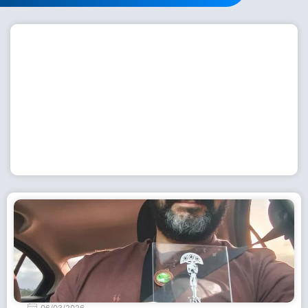
Workshop com bailarina do Dutch National Ballet
inspira alunas da Escola de Dança da Fundação
Cultural em Casimiro de Abreu
15 de julho de 2026
Leia Mais