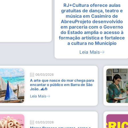
RJ+Cultura oferece aulas
alunas da Escola de
Estudantes vivenciam experiênc
gratuitas de dança, teatro e
Busca do Divino”, em Rio Dour
música em Casimiro de
9 de julho de 2026
AbreuProjeto desenvolvido
em parceria com o Governo
Leia Mais
do Estado amplia o acesso à
formação artística e fortalece
a cultura no Município
Leia Mais
06/03/2026
A arte que nasce do mar chega para
encantar o público em Barra de São
João. 🌊⛵
Leia Mais
03/03/2026