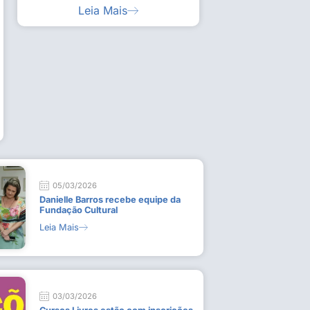
Leia Mais
ia artística em visita guiada à exposição “Em
Work
ado
técn
9 de
L
05/03/2026
Danielle Barros recebe equipe da
Fundação Cultural
Leia Mais
03/03/2026