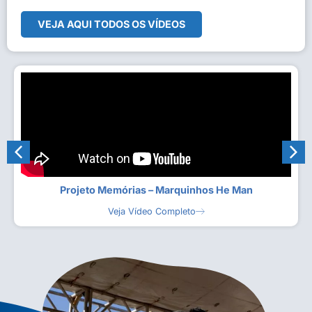
VEJA AQUI TODOS OS VÍDEOS
Projeto Memórias – Marquinhos He Man
Veja Vídeo Completo