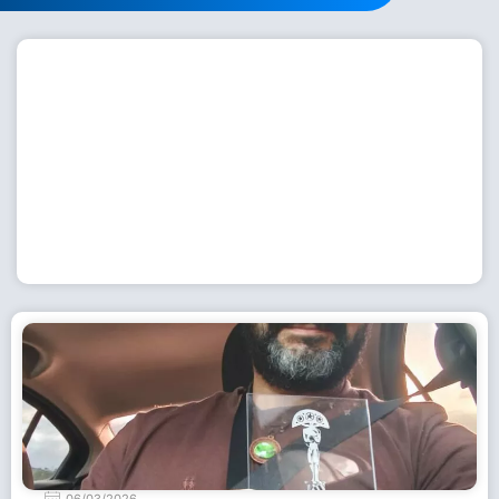
Workshop com bailarina do Dutch National Ballet
inspira alunas da Escola de Dança da Fundação
Cultural em Casimiro de Abreu
15 de julho de 2026
Leia Mais