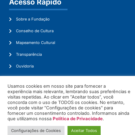
Acesso Rápido
Sobre a Fundação
Conselho de Cultura
Mapeamento Cultural
Transparência
Ouvidoria
Usamos cookies em nosso site para fornecer a
experiência mais relevante, lembrando suas preferências e
© 2026. Todos os Direitos Reservados.
visitas repetidas. Ao clicar em “Aceitar todos”, você
concorda com o uso de TODOS os cookies. No entanto,
você pode visitar "Configurações de cookies" para
fornecer um consentimento controlado. Informamos ainda
que utilizamos nossa
Política de Privacidade
.
Configurações de Cookies
Aceitar Todos