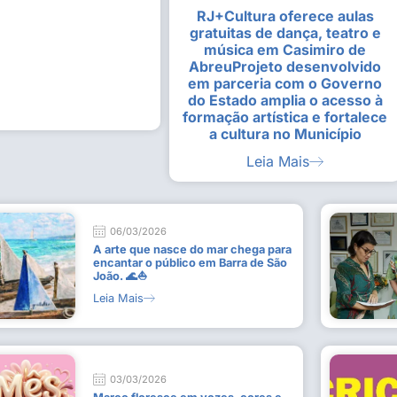
RJ+Cultura oferece aulas
alunas da Escola de
Estudantes vivenciam experiênc
gratuitas de dança, teatro e
Busca do Divino”, em Rio Dour
música em Casimiro de
9 de julho de 2026
AbreuProjeto desenvolvido
em parceria com o Governo
Leia Mais
do Estado amplia o acesso à
formação artística e fortalece
a cultura no Município
Leia Mais
06/03/2026
A arte que nasce do mar chega para
encantar o público em Barra de São
João. 🌊⛵
Leia Mais
03/03/2026