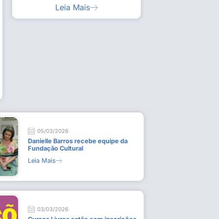
Leia Mais
ia artística em visita guiada à exposição “Em
Work
ado
técn
9 de
L
05/03/2026
Danielle Barros recebe equipe da
Fundação Cultural
Leia Mais
03/03/2026