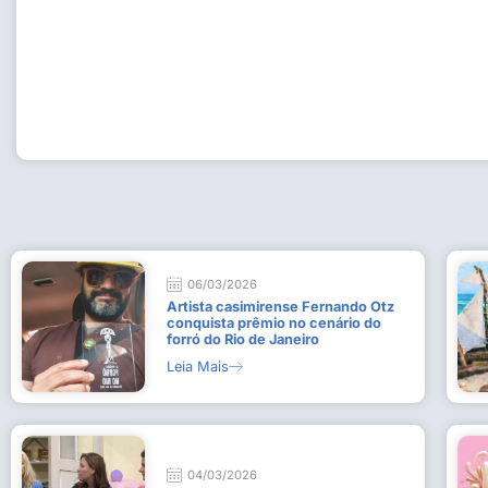
Workshop com bailarina do Dutch National Ballet inspira 
Dança da Fundação Cultural em Casimiro de Abreu
15 de julho de 2026
Leia Mais
06/03/2026
Artista casimirense Fernando Otz
conquista prêmio no cenário do
forró do Rio de Janeiro
Leia Mais
04/03/2026