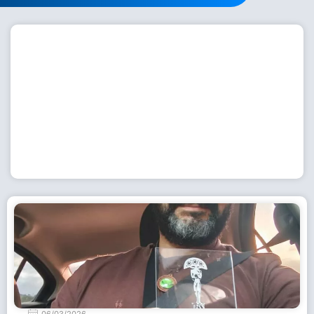
Workshop com bailarina do Dutch National Ballet
inspira alunas da Escola de Dança da Fundação
Cultural em Casimiro de Abreu
15 de julho de 2026
Leia Mais