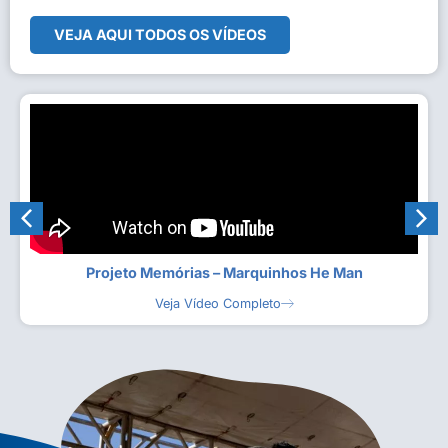
VEJA AQUI TODOS OS VÍDEOS
Projeto Memórias – Marquinhos He Man
Veja Vídeo Completo