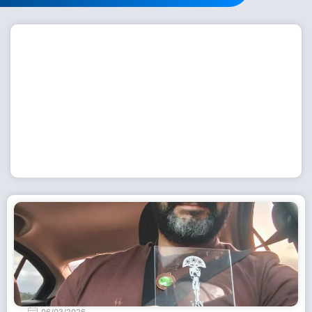
Workshop com bailarina do Dutch National Ballet
inspira alunas da Escola de Dança da Fundação
Cultural em Casimiro de Abreu
15 de julho de 2026
Leia Mais