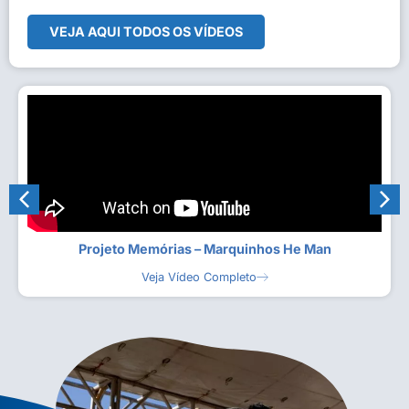
VEJA AQUI TODOS OS VÍDEOS
Projeto Memórias – Marquinhos He Man
Veja Vídeo Completo