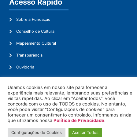
Acesso Rápido
Sobre a Fundação
Conselho de Cultura
Mapeamento Cultural
Transparência
Ouvidoria
Usamos cookies em nosso site para fornecer a
experiência mais relevante, lembrando suas preferências e
© 2026. Todos os Direitos Reservados.
visitas repetidas. Ao clicar em “Aceitar todos”, você
concorda com o uso de TODOS os cookies. No entanto,
você pode visitar "Configurações de cookies" para
fornecer um consentimento controlado. Informamos ainda
que utilizamos nossa
Política de Privacidade
.
Configurações de Cookies
Aceitar Todos