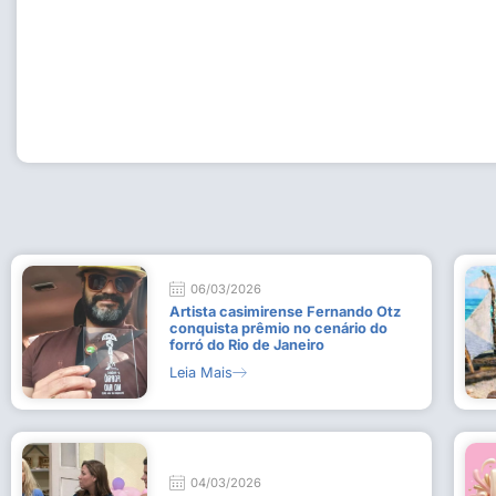
Workshop com bailarina do Dutch National Ballet inspira 
Dança da Fundação Cultural em Casimiro de Abreu
15 de julho de 2026
Leia Mais
06/03/2026
Artista casimirense Fernando Otz
conquista prêmio no cenário do
forró do Rio de Janeiro
Leia Mais
04/03/2026