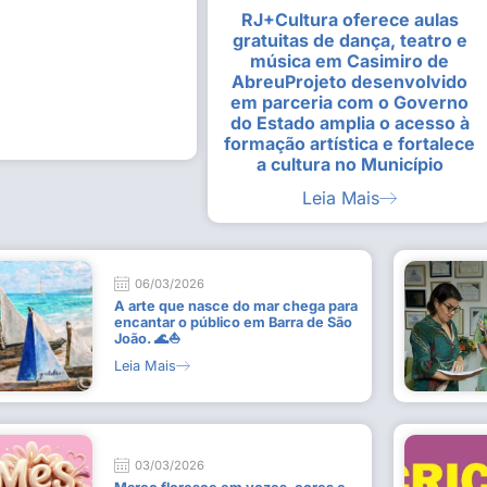
RJ+Cultura oferece aulas
alunas da Escola de
Estudantes vivenciam experiênc
gratuitas de dança, teatro e
Busca do Divino”, em Rio Dour
música em Casimiro de
9 de julho de 2026
AbreuProjeto desenvolvido
em parceria com o Governo
Leia Mais
do Estado amplia o acesso à
formação artística e fortalece
a cultura no Município
Leia Mais
06/03/2026
A arte que nasce do mar chega para
encantar o público em Barra de São
João. 🌊⛵
Leia Mais
03/03/2026