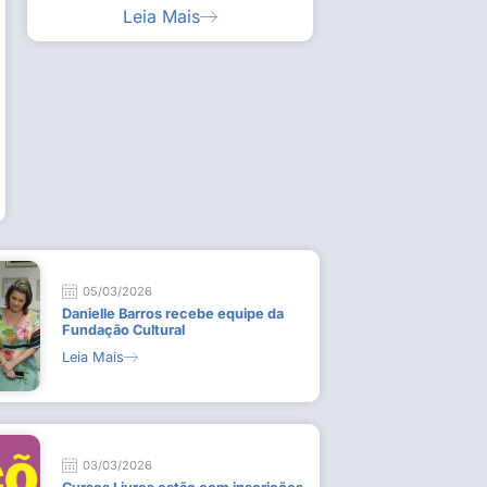
Leia Mais
ia artística em visita guiada à exposição “Em
Work
ado
técn
9 de
L
05/03/2026
Danielle Barros recebe equipe da
Fundação Cultural
Leia Mais
03/03/2026