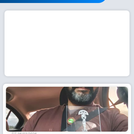
Workshop com bailarina do Dutch National Ballet
inspira alunas da Escola de Dança da Fundação
Cultural em Casimiro de Abreu
15 de julho de 2026
Leia Mais