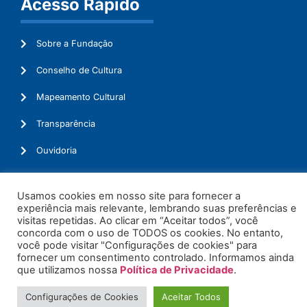
Acesso Rápido
Sobre a Fundação
Conselho de Cultura
Mapeamento Cultural
Transparência
Ouvidoria
Usamos cookies em nosso site para fornecer a
experiência mais relevante, lembrando suas preferências e
© 2026. Todos os Direitos Reservados.
visitas repetidas. Ao clicar em “Aceitar todos”, você
concorda com o uso de TODOS os cookies. No entanto,
você pode visitar "Configurações de cookies" para
fornecer um consentimento controlado. Informamos ainda
que utilizamos nossa
Política de Privacidade
.
Configurações de Cookies
Aceitar Todos