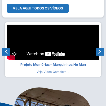
VEJA AQUI TODOS OS VÍDEOS
Projeto Memórias – Marquinhos He Man
Veja Vídeo Completo