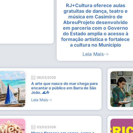
RJ+Cultura oferece aulas
alunas da Escola de
Estudantes vivenciam experiênc
gratuitas de dança, teatro e
Busca do Divino”, em Rio Dour
música em Casimiro de
9 de julho de 2026
AbreuProjeto desenvolvido
em parceria com o Governo
Leia Mais
do Estado amplia o acesso à
formação artística e fortalece
a cultura no Município
Leia Mais
06/03/2026
A arte que nasce do mar chega para
encantar o público em Barra de São
João. 🌊⛵
Leia Mais
03/03/2026