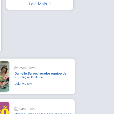
Leia Mais
ia artística em visita guiada à exposição “Em
Work
ado
técn
9 de
L
05/03/2026
Danielle Barros recebe equipe da
Fundação Cultural
Leia Mais
03/03/2026