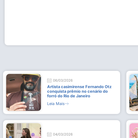
Workshop com bailarina do Dutch National Ballet inspira 
Dança da Fundação Cultural em Casimiro de Abreu
15 de julho de 2026
Leia Mais
06/03/2026
Artista casimirense Fernando Otz
conquista prêmio no cenário do
forró do Rio de Janeiro
Leia Mais
04/03/2026