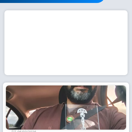
Workshop com bailarina do Dutch National Ballet
inspira alunas da Escola de Dança da Fundação
Cultural em Casimiro de Abreu
15 de julho de 2026
Leia Mais