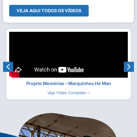
VEJA AQUI TODOS OS VÍDEOS
Projeto Memórias – Marquinhos He Man
Veja Vídeo Completo