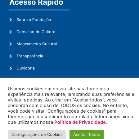
Acesso Rápido
Sobre a Fundação
Conselho de Cultura
Mapeamento Cultural
Transparência
Ouvidoria
Usamos cookies em nosso site para fornecer a
experiência mais relevante, lembrando suas preferências e
© 2026. Todos os Direitos Reservados.
visitas repetidas. Ao clicar em “Aceitar todos”, você
concorda com o uso de TODOS os cookies. No entanto,
você pode visitar "Configurações de cookies" para
fornecer um consentimento controlado. Informamos ainda
que utilizamos nossa
Política de Privacidade
.
Configurações de Cookies
Aceitar Todos