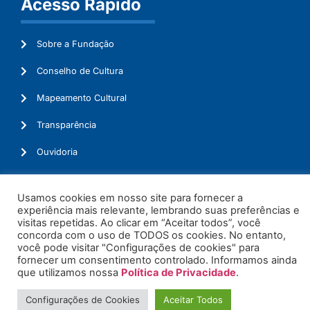
Acesso Rápido
Sobre a Fundação
Conselho de Cultura
Mapeamento Cultural
Transparência
Ouvidoria
Usamos cookies em nosso site para fornecer a
experiência mais relevante, lembrando suas preferências e
© 2026. Todos os Direitos Reservados.
visitas repetidas. Ao clicar em “Aceitar todos”, você
concorda com o uso de TODOS os cookies. No entanto,
você pode visitar "Configurações de cookies" para
fornecer um consentimento controlado. Informamos ainda
que utilizamos nossa
Política de Privacidade
.
Configurações de Cookies
Aceitar Todos