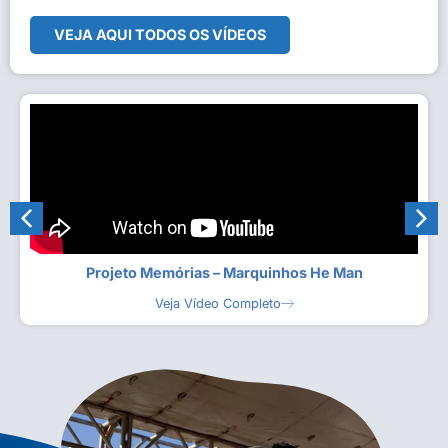
VEJA AQUI TODOS OS VÍDEOS
Projeto Memórias – Marquinhos He Man
Veja Vídeo Completo