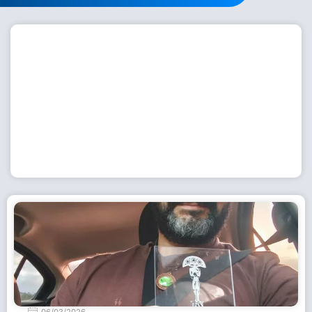
Workshop com bailarina do Dutch National Ballet
inspira alunas da Escola de Dança da Fundação
Cultural em Casimiro de Abreu
15 de julho de 2026
Leia Mais