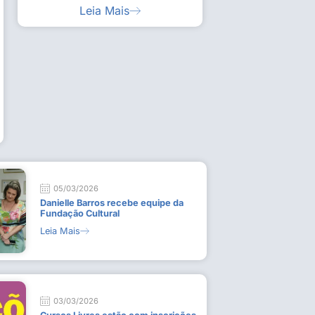
Leia Mais
ia artística em visita guiada à exposição “Em
Work
ado
técn
9 de
L
05/03/2026
Danielle Barros recebe equipe da
Fundação Cultural
Leia Mais
03/03/2026