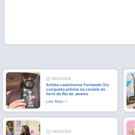
Workshop com bailarina do Dutch National Ballet inspira 
Dança da Fundação Cultural em Casimiro de Abreu
15 de julho de 2026
Leia Mais
06/03/2026
Artista casimirense Fernando Otz
conquista prêmio no cenário do
forró do Rio de Janeiro
Leia Mais
04/03/2026