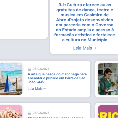
RJ+Cultura oferece aulas
alunas da Escola de
Estudantes vivenciam experiênc
gratuitas de dança, teatro e
Busca do Divino”, em Rio Dour
música em Casimiro de
9 de julho de 2026
AbreuProjeto desenvolvido
em parceria com o Governo
Leia Mais
do Estado amplia o acesso à
formação artística e fortalece
a cultura no Município
Leia Mais
06/03/2026
A arte que nasce do mar chega para
encantar o público em Barra de São
João. 🌊⛵
Leia Mais
03/03/2026