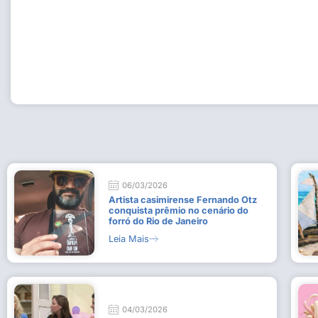
Workshop com bailarina do Dutch National Ballet inspira 
Dança da Fundação Cultural em Casimiro de Abreu
15 de julho de 2026
Leia Mais
06/03/2026
Artista casimirense Fernando Otz
conquista prêmio no cenário do
forró do Rio de Janeiro
Leia Mais
04/03/2026