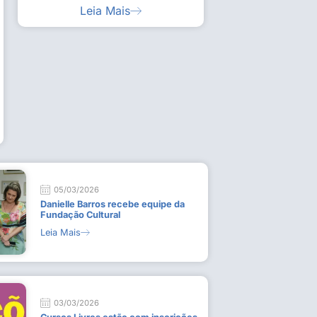
Leia Mais
ia artística em visita guiada à exposição “Em
Work
ado
técn
9 de
L
05/03/2026
Danielle Barros recebe equipe da
Fundação Cultural
Leia Mais
03/03/2026