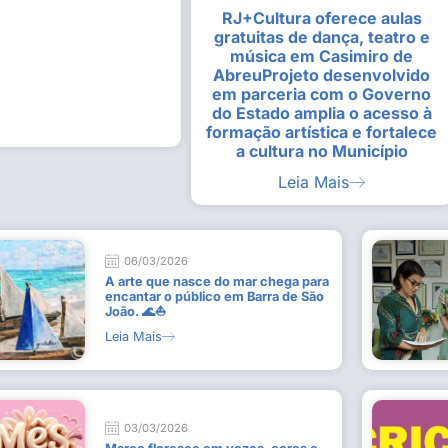
RJ+Cultura oferece aulas
alunas da Escola de
Estudantes vivenciam experiênc
gratuitas de dança, teatro e
Busca do Divino”, em Rio Dour
música em Casimiro de
9 de julho de 2026
AbreuProjeto desenvolvido
em parceria com o Governo
Leia Mais
do Estado amplia o acesso à
formação artística e fortalece
a cultura no Município
Leia Mais
06/03/2026
A arte que nasce do mar chega para
encantar o público em Barra de São
João. 🌊⛵
Leia Mais
03/03/2026