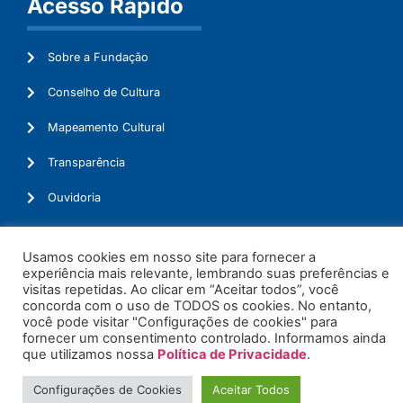
Acesso Rápido
Sobre a Fundação
Conselho de Cultura
Mapeamento Cultural
Transparência
Ouvidoria
Usamos cookies em nosso site para fornecer a
experiência mais relevante, lembrando suas preferências e
© 2026. Todos os Direitos Reservados.
visitas repetidas. Ao clicar em “Aceitar todos”, você
concorda com o uso de TODOS os cookies. No entanto,
você pode visitar "Configurações de cookies" para
fornecer um consentimento controlado. Informamos ainda
que utilizamos nossa
Política de Privacidade
.
Configurações de Cookies
Aceitar Todos