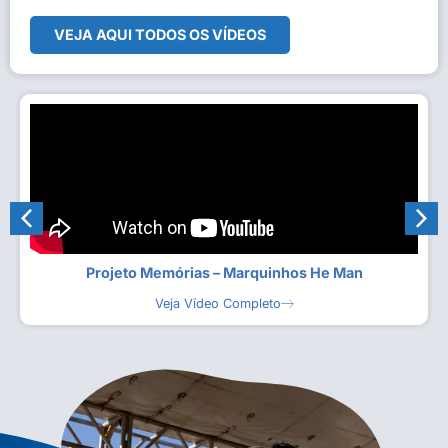
VEJA AQUI TODOS OS VÍDEOS
Projeto Memórias – Marquinhos He Man
Veja Vídeo Completo