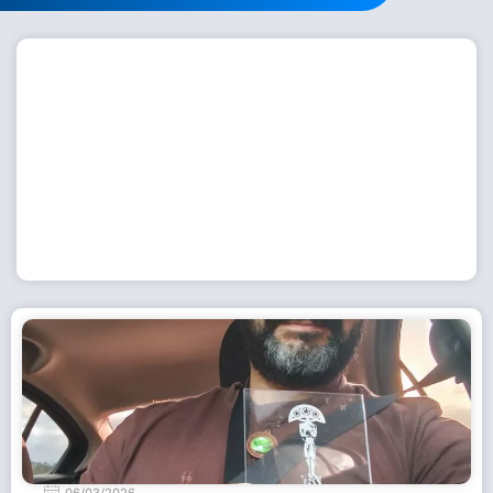
Workshop com bailarina do Dutch National Ballet
inspira alunas da Escola de Dança da Fundação
Cultural em Casimiro de Abreu
15 de julho de 2026
Leia Mais