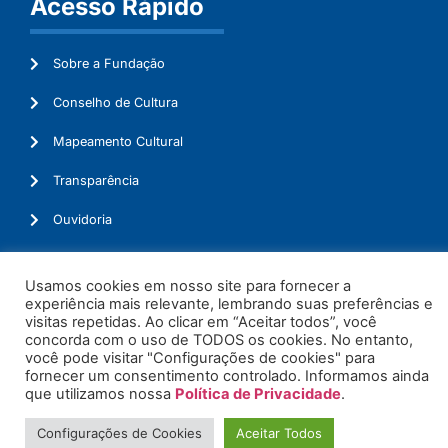
Acesso Rápido
Sobre a Fundação
Conselho de Cultura
Mapeamento Cultural
Transparência
Ouvidoria
Usamos cookies em nosso site para fornecer a
experiência mais relevante, lembrando suas preferências e
© 2026. Todos os Direitos Reservados.
visitas repetidas. Ao clicar em “Aceitar todos”, você
concorda com o uso de TODOS os cookies. No entanto,
você pode visitar "Configurações de cookies" para
fornecer um consentimento controlado. Informamos ainda
que utilizamos nossa
Política de Privacidade
.
Configurações de Cookies
Aceitar Todos