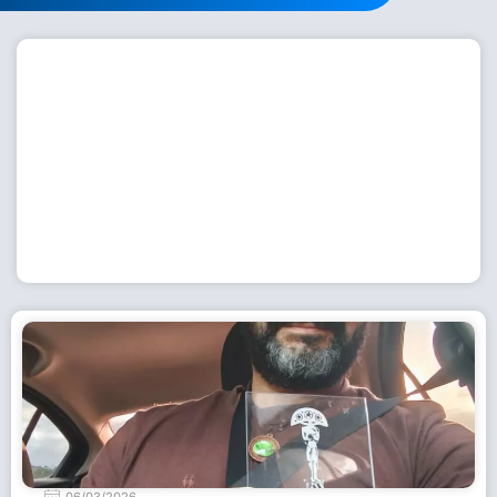
Workshop com bailarina do Dutch National Ballet
inspira alunas da Escola de Dança da Fundação
Cultural em Casimiro de Abreu
15 de julho de 2026
Leia Mais