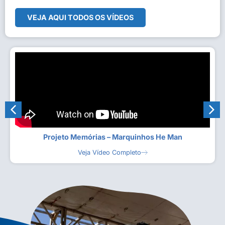
VEJA AQUI TODOS OS VÍDEOS
Projeto Memórias – Marquinhos He Man
Veja Vídeo Completo