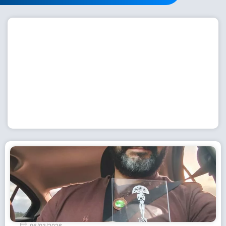
Workshop com bailarina do Dutch National Ballet
inspira alunas da Escola de Dança da Fundação
Cultural em Casimiro de Abreu
15 de julho de 2026
Leia Mais