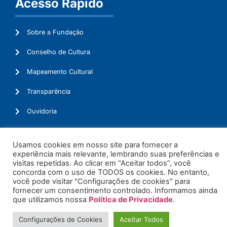
Acesso Rápido
Sobre a Fundação
Conselho de Cultura
Mapeamento Cultural
Transparência
Ouvidoria
Usamos cookies em nosso site para fornecer a
experiência mais relevante, lembrando suas preferências e
© 2026. Todos os Direitos Reservados.
visitas repetidas. Ao clicar em “Aceitar todos”, você
concorda com o uso de TODOS os cookies. No entanto,
você pode visitar "Configurações de cookies" para
fornecer um consentimento controlado. Informamos ainda
que utilizamos nossa
Política de Privacidade
.
Configurações de Cookies
Aceitar Todos