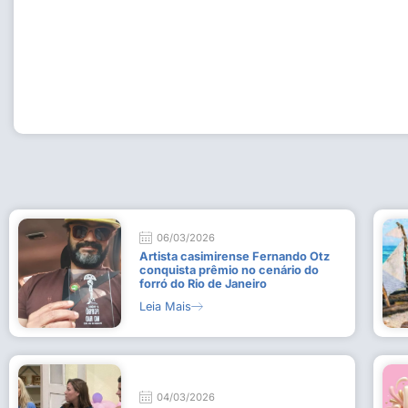
Workshop com bailarina do Dutch National Ballet inspira 
Dança da Fundação Cultural em Casimiro de Abreu
15 de julho de 2026
Leia Mais
06/03/2026
Artista casimirense Fernando Otz
conquista prêmio no cenário do
forró do Rio de Janeiro
Leia Mais
04/03/2026