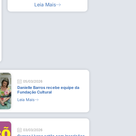
Leia Mais
ia artística em visita guiada à exposição “Em
Work
ado
técn
9 de
L
05/03/2026
Danielle Barros recebe equipe da
Fundação Cultural
Leia Mais
03/03/2026