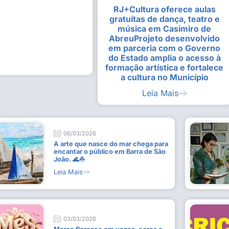
RJ+Cultura oferece aulas
alunas da Escola de
Estudantes vivenciam experiênc
gratuitas de dança, teatro e
Busca do Divino”, em Rio Dour
música em Casimiro de
9 de julho de 2026
AbreuProjeto desenvolvido
em parceria com o Governo
Leia Mais
do Estado amplia o acesso à
formação artística e fortalece
a cultura no Município
Leia Mais
06/03/2026
A arte que nasce do mar chega para
encantar o público em Barra de São
João. 🌊⛵
Leia Mais
03/03/2026