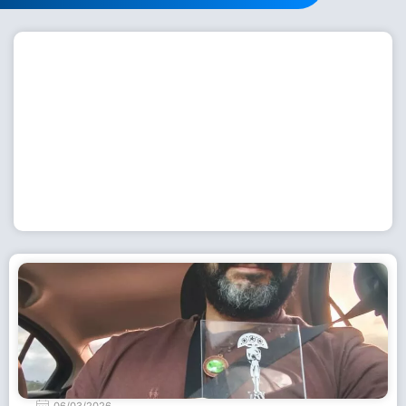
Workshop com bailarina do Dutch National Ballet
inspira alunas da Escola de Dança da Fundação
Cultural em Casimiro de Abreu
15 de julho de 2026
Leia Mais