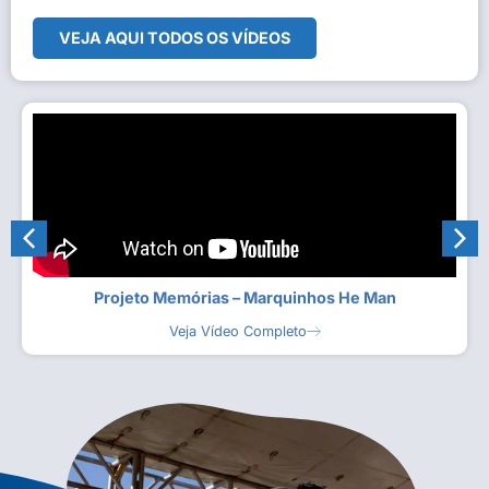
VEJA AQUI TODOS OS VÍDEOS
Projeto Memórias – Marquinhos He Man
Veja Vídeo Completo