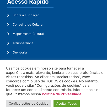
Acesso Rápido
Sobre a Fundação
Conselho de Cultura
Mapeamento Cultural
Transparência
Ouvidoria
Usamos cookies em nosso site para fornecer a
experiência mais relevante, lembrando suas preferências e
© 2026. Todos os Direitos Reservados.
visitas repetidas. Ao clicar em “Aceitar todos”, você
concorda com o uso de TODOS os cookies. No entanto,
você pode visitar "Configurações de cookies" para
fornecer um consentimento controlado. Informamos ainda
que utilizamos nossa
Política de Privacidade
.
Configurações de Cookies
Aceitar Todos