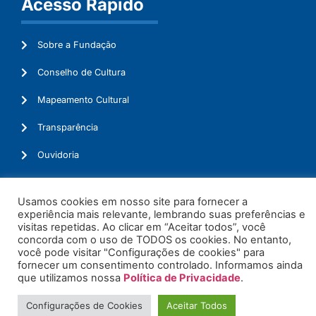
Acesso Rápido
Sobre a Fundação
Conselho de Cultura
Mapeamento Cultural
Transparência
Ouvidoria
Usamos cookies em nosso site para fornecer a
experiência mais relevante, lembrando suas preferências e
© 2026. Todos os Direitos Reservados.
visitas repetidas. Ao clicar em “Aceitar todos”, você
concorda com o uso de TODOS os cookies. No entanto,
você pode visitar "Configurações de cookies" para
fornecer um consentimento controlado. Informamos ainda
que utilizamos nossa
Política de Privacidade
.
Configurações de Cookies
Aceitar Todos