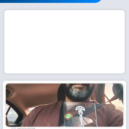
Workshop com bailarina do Dutch National Ballet
inspira alunas da Escola de Dança da Fundação
Cultural em Casimiro de Abreu
15 de julho de 2026
Leia Mais