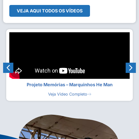
VEJA AQUI TODOS OS VÍDEOS
Projeto Memórias – Marquinhos He Man
Veja Vídeo Completo