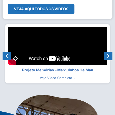
VEJA AQUI TODOS OS VÍDEOS
Projeto Memórias – Marquinhos He Man
Veja Vídeo Completo