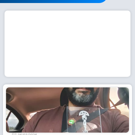
Workshop com bailarina do Dutch National Ballet
inspira alunas da Escola de Dança da Fundação
Cultural em Casimiro de Abreu
15 de julho de 2026
Leia Mais