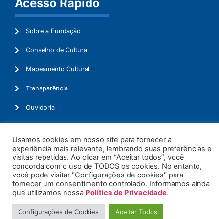
Acesso Rápido
Sobre a Fundação
Conselho de Cultura
Mapeamento Cultural
Transparência
Ouvidoria
Usamos cookies em nosso site para fornecer a
experiência mais relevante, lembrando suas preferências e
© 2026. Todos os Direitos Reservados.
visitas repetidas. Ao clicar em “Aceitar todos”, você
concorda com o uso de TODOS os cookies. No entanto,
você pode visitar "Configurações de cookies" para
fornecer um consentimento controlado. Informamos ainda
que utilizamos nossa
Política de Privacidade
.
Configurações de Cookies
Aceitar Todos