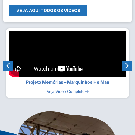
VEJA AQUI TODOS OS VÍDEOS
Projeto Memórias – Marquinhos He Man
Veja Vídeo Completo