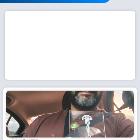
Workshop com bailarina do Dutch National Ballet
inspira alunas da Escola de Dança da Fundação
Cultural em Casimiro de Abreu
15 de julho de 2026
Leia Mais