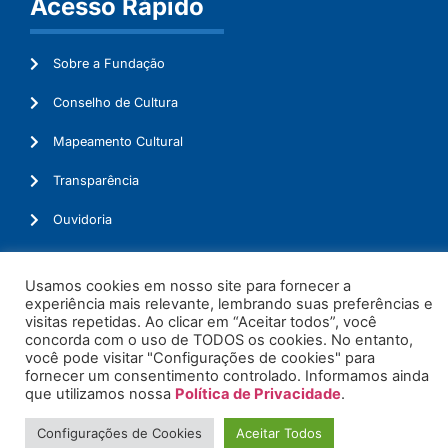
Acesso Rápido
Sobre a Fundação
Conselho de Cultura
Mapeamento Cultural
Transparência
Ouvidoria
Usamos cookies em nosso site para fornecer a
experiência mais relevante, lembrando suas preferências e
© 2026. Todos os Direitos Reservados.
visitas repetidas. Ao clicar em “Aceitar todos”, você
concorda com o uso de TODOS os cookies. No entanto,
você pode visitar "Configurações de cookies" para
fornecer um consentimento controlado. Informamos ainda
que utilizamos nossa
Política de Privacidade
.
Configurações de Cookies
Aceitar Todos