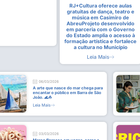
RJ+Cultura oferece aulas
alunas da Escola de
Estudantes vivenciam experiênc
gratuitas de dança, teatro e
Busca do Divino”, em Rio Dour
música em Casimiro de
9 de julho de 2026
AbreuProjeto desenvolvido
em parceria com o Governo
Leia Mais
do Estado amplia o acesso à
formação artística e fortalece
a cultura no Município
Leia Mais
06/03/2026
A arte que nasce do mar chega para
encantar o público em Barra de São
João. 🌊⛵
Leia Mais
03/03/2026