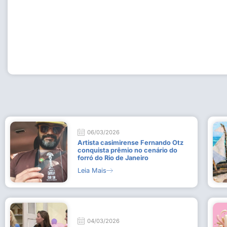
Workshop com bailarina do Dutch National Ballet inspira 
Dança da Fundação Cultural em Casimiro de Abreu
15 de julho de 2026
Leia Mais
06/03/2026
Artista casimirense Fernando Otz
conquista prêmio no cenário do
forró do Rio de Janeiro
Leia Mais
04/03/2026