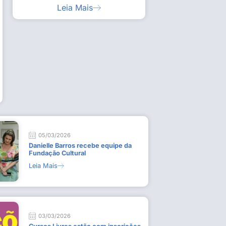
Leia Mais
ia artística em visita guiada à exposição “Em
Work
ado
técn
9 de
L
05/03/2026
Danielle Barros recebe equipe da
Fundação Cultural
Leia Mais
03/03/2026