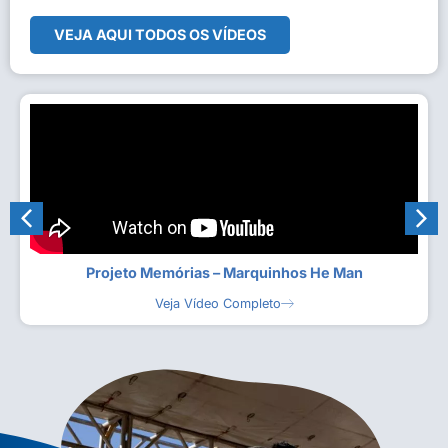
VEJA AQUI TODOS OS VÍDEOS
Projeto Memórias – Marquinhos He Man
Veja Vídeo Completo