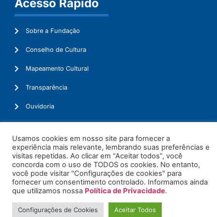
Acesso Rápido
Sobre a Fundação
Conselho de Cultura
Mapeamento Cultural
Transparência
Ouvidoria
Usamos cookies em nosso site para fornecer a
experiência mais relevante, lembrando suas preferências e
© 2026. Todos os Direitos Reservados.
visitas repetidas. Ao clicar em “Aceitar todos”, você
concorda com o uso de TODOS os cookies. No entanto,
você pode visitar "Configurações de cookies" para
fornecer um consentimento controlado. Informamos ainda
que utilizamos nossa
Política de Privacidade
.
Configurações de Cookies
Aceitar Todos