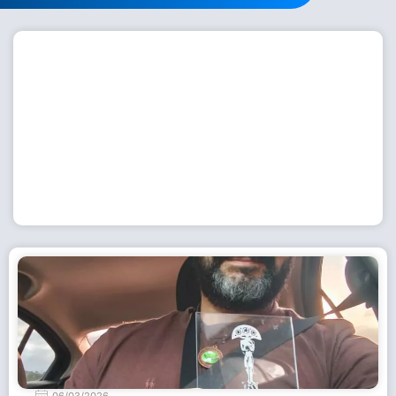
Workshop com bailarina do Dutch National Ballet
inspira alunas da Escola de Dança da Fundação
Cultural em Casimiro de Abreu
15 de julho de 2026
Leia Mais