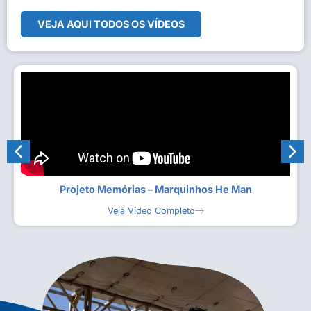
VEJA AQUI TODOS OS VÍDEOS
Projeto Memórias – Marquinhos He Man
Veja Vídeo Completo