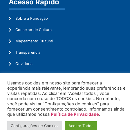
Acesso Rápido
Sobre a Fundação
Conselho de Cultura
Mapeamento Cultural
Transparência
Ouvidoria
Usamos cookies em nosso site para fornecer a
experiência mais relevante, lembrando suas preferências e
© 2026. Todos os Direitos Reservados.
visitas repetidas. Ao clicar em “Aceitar todos”, você
concorda com o uso de TODOS os cookies. No entanto,
você pode visitar "Configurações de cookies" para
fornecer um consentimento controlado. Informamos ainda
que utilizamos nossa
Política de Privacidade
.
Configurações de Cookies
Aceitar Todos