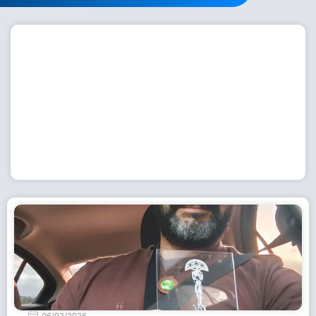
Workshop com bailarina do Dutch National Ballet
inspira alunas da Escola de Dança da Fundação
Cultural em Casimiro de Abreu
15 de julho de 2026
Leia Mais