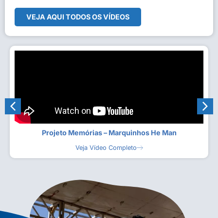
VEJA AQUI TODOS OS VÍDEOS
Projeto Memórias – Marquinhos He Man
Veja Vídeo Completo