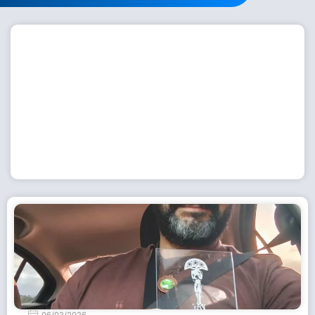
Workshop com bailarina do Dutch National Ballet
inspira alunas da Escola de Dança da Fundação
Cultural em Casimiro de Abreu
15 de julho de 2026
Leia Mais