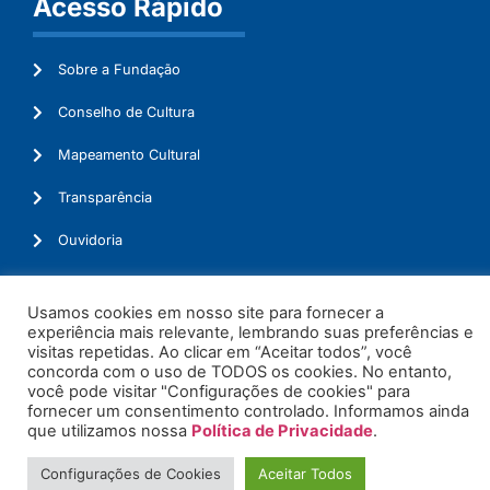
Acesso Rápido
Sobre a Fundação
Conselho de Cultura
Mapeamento Cultural
Transparência
Ouvidoria
Usamos cookies em nosso site para fornecer a
experiência mais relevante, lembrando suas preferências e
© 2026. Todos os Direitos Reservados.
visitas repetidas. Ao clicar em “Aceitar todos”, você
concorda com o uso de TODOS os cookies. No entanto,
você pode visitar "Configurações de cookies" para
fornecer um consentimento controlado. Informamos ainda
que utilizamos nossa
Política de Privacidade
.
Configurações de Cookies
Aceitar Todos