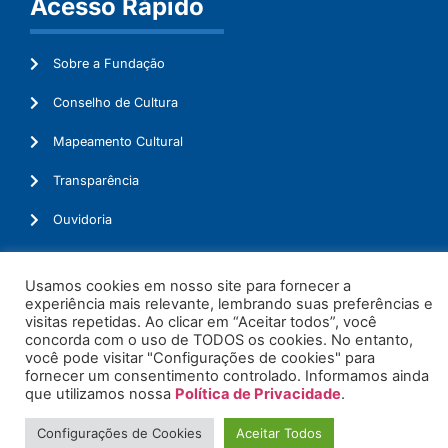
Acesso Rápido
Sobre a Fundação
Conselho de Cultura
Mapeamento Cultural
Transparência
Ouvidoria
Usamos cookies em nosso site para fornecer a
experiência mais relevante, lembrando suas preferências e
© 2026. Todos os Direitos Reservados.
visitas repetidas. Ao clicar em “Aceitar todos”, você
concorda com o uso de TODOS os cookies. No entanto,
você pode visitar "Configurações de cookies" para
fornecer um consentimento controlado. Informamos ainda
que utilizamos nossa
Política de Privacidade
.
Configurações de Cookies
Aceitar Todos