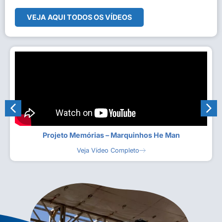
VEJA AQUI TODOS OS VÍDEOS
Projeto Memórias – Marquinhos He Man
Veja Vídeo Completo