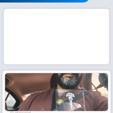
Workshop com bailarina do Dutch National Ballet
inspira alunas da Escola de Dança da Fundação
Cultural em Casimiro de Abreu
15 de julho de 2026
Leia Mais