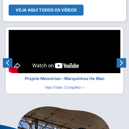
VEJA AQUI TODOS OS VÍDEOS
Projeto Memórias – Marquinhos He Man
Veja Vídeo Completo