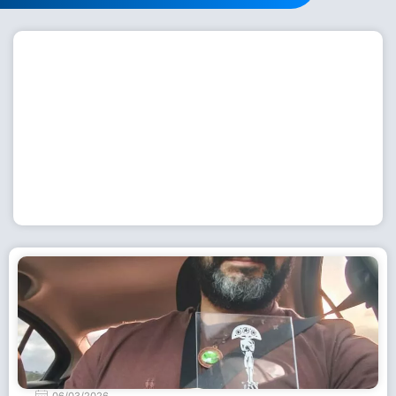
Workshop com bailarina do Dutch National Ballet
inspira alunas da Escola de Dança da Fundação
Cultural em Casimiro de Abreu
15 de julho de 2026
Leia Mais