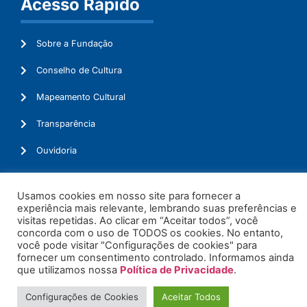
Acesso Rápido
Sobre a Fundação
Conselho de Cultura
Mapeamento Cultural
Transparência
Ouvidoria
Usamos cookies em nosso site para fornecer a
experiência mais relevante, lembrando suas preferências e
© 2026. Todos os Direitos Reservados.
visitas repetidas. Ao clicar em “Aceitar todos”, você
concorda com o uso de TODOS os cookies. No entanto,
você pode visitar "Configurações de cookies" para
fornecer um consentimento controlado. Informamos ainda
que utilizamos nossa
Política de Privacidade
.
Configurações de Cookies
Aceitar Todos