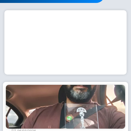
Workshop com bailarina do Dutch National Ballet
inspira alunas da Escola de Dança da Fundação
Cultural em Casimiro de Abreu
15 de julho de 2026
Leia Mais