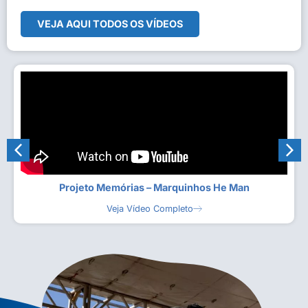
VEJA AQUI TODOS OS VÍDEOS
Projeto Memórias – Marquinhos He Man
Veja Vídeo Completo