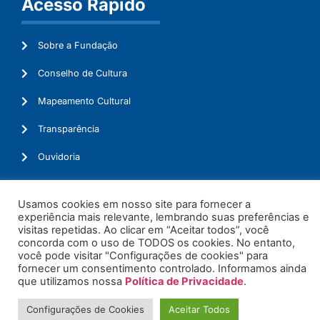
Acesso Rápido
Sobre a Fundação
Conselho de Cultura
Mapeamento Cultural
Transparência
Ouvidoria
Usamos cookies em nosso site para fornecer a
experiência mais relevante, lembrando suas preferências e
© 2026. Todos os Direitos Reservados.
visitas repetidas. Ao clicar em “Aceitar todos”, você
concorda com o uso de TODOS os cookies. No entanto,
você pode visitar "Configurações de cookies" para
fornecer um consentimento controlado. Informamos ainda
que utilizamos nossa
Política de Privacidade
.
Configurações de Cookies
Aceitar Todos