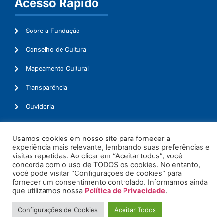
Acesso Rápido
Sobre a Fundação
Conselho de Cultura
Mapeamento Cultural
Transparência
Ouvidoria
Usamos cookies em nosso site para fornecer a
experiência mais relevante, lembrando suas preferências e
© 2026. Todos os Direitos Reservados.
visitas repetidas. Ao clicar em “Aceitar todos”, você
concorda com o uso de TODOS os cookies. No entanto,
você pode visitar "Configurações de cookies" para
fornecer um consentimento controlado. Informamos ainda
que utilizamos nossa
Política de Privacidade
.
Configurações de Cookies
Aceitar Todos