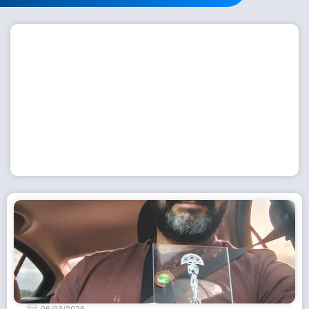
Workshop com bailarina do Dutch National Ballet
inspira alunas da Escola de Dança da Fundação
Cultural em Casimiro de Abreu
15 de julho de 2026
Leia Mais