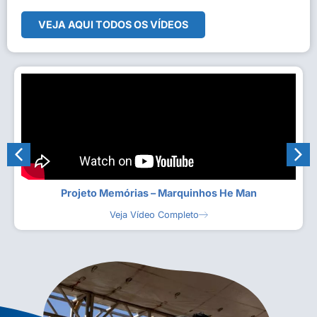
VEJA AQUI TODOS OS VÍDEOS
Projeto Memórias – Marquinhos He Man
Veja Vídeo Completo