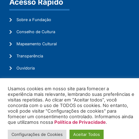
Acesso Rápido
Sobre a Fundação
Conselho de Cultura
Mapeamento Cultural
Transparência
Ouvidoria
Usamos cookies em nosso site para fornecer a
experiência mais relevante, lembrando suas preferências e
© 2026. Todos os Direitos Reservados.
visitas repetidas. Ao clicar em “Aceitar todos”, você
concorda com o uso de TODOS os cookies. No entanto,
você pode visitar "Configurações de cookies" para
fornecer um consentimento controlado. Informamos ainda
que utilizamos nossa
Política de Privacidade
.
Configurações de Cookies
Aceitar Todos