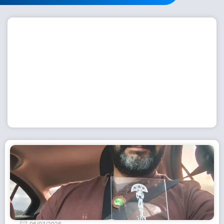
Workshop com bailarina do Dutch National Ballet
inspira alunas da Escola de Dança da Fundação
Cultural em Casimiro de Abreu
15 de julho de 2026
Leia Mais