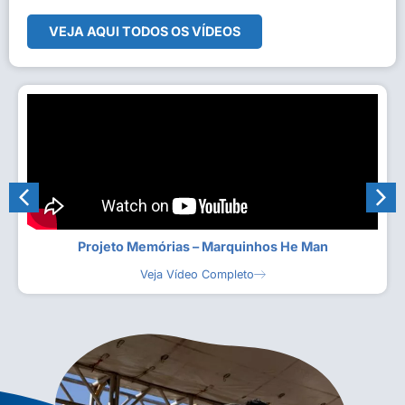
VEJA AQUI TODOS OS VÍDEOS
Projeto Memórias – Marquinhos He Man
Veja Vídeo Completo